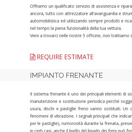
Offriamo un qualificato servizio di assistenza e ripara
ancora, tutto con attrezzature all'avanguardia e strum
automobilistica ed utilizzando sempre prodotti e ricam
nel tempo la piena funzionalità della tua vettura.
Vieni a trovarci nelle nostre 5 officine, non trattiamo
REQUIRE ESTIMATE
IMPIANTO FRENANTE
Il sistema frenante è uno dei principali elementi di si
manutenzione e sostituzione periodica perché sogget
usura, dischi e pastiglie freno vanno sostituiti. U
fenomeni di vibrazione. I segnali principali che indic
per le pastiglie), rumorosità durante la frenata, prese
in certi casi, anche il livello del liquido dei freni può fo