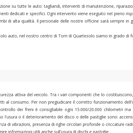
zione su tutte le auto: tagliandi, interventi di manutenzione, riparazio
enti dedicati e specifici. Ogni intervento viene eseguito nel pieno risp
bi di alta qualità. Il personale delle nostre officine sarà sempre in 
 solo auto, nel nostro centro di Torri di Quartesolo siamo in grado di 
curezza attiva del veicolo. Tra i vari componenti che lo costituiscono, i
ti al consumo. Per non pregiudicare il corretto funzionamento dell'i
n controllo dei freni è consigliabile ogni 15.000/20.000 chilometr
ano l'usura o il deterioramento del disco o delle pastiglie sono: acce
nza di vibrazioni, presenza di righe circolari profonde o criccature radi
rnire informazioni utili anche sull'usura di dischi e pastiglie.