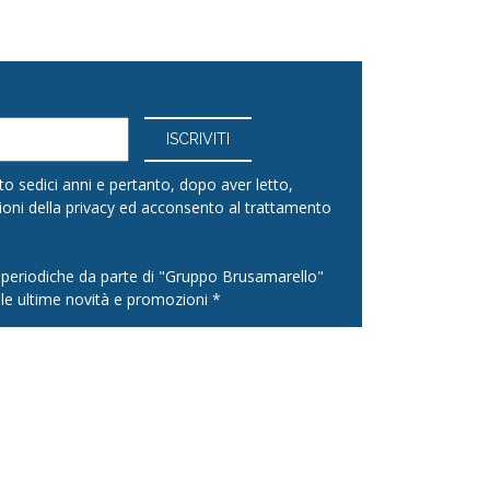
o sedici anni e pertanto, dopo aver letto,
ioni della
privacy
ed acconsento al trattamento
l periodiche da parte di "Gruppo Brusamarello"
le ultime novità e promozioni *