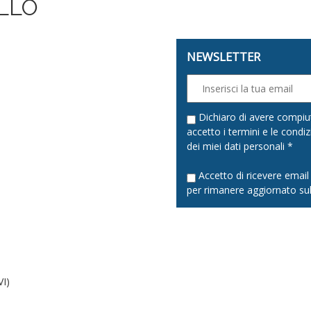
LLO
NEWSLETTER
0
Dichiaro di avere compiut
accetto i termini e le condiz
dei miei dati personali *
Accetto di ricevere emai
per rimanere aggiornato sul
0
VI)
0